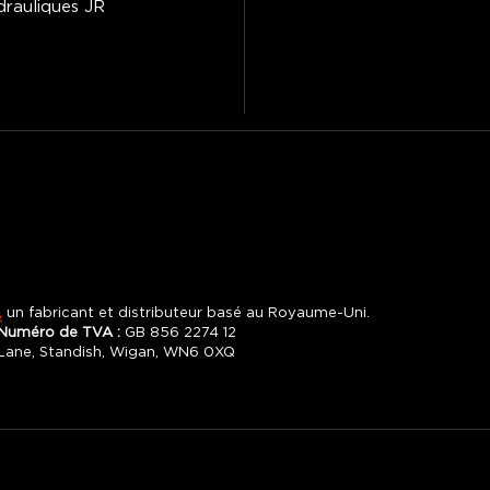
drauliques JR
,
un fabricant et distributeur basé au Royaume-Uni.
Numéro de TVA :
GB 856 2274 12
y Lane, Standish, Wigan, WN6 0XQ