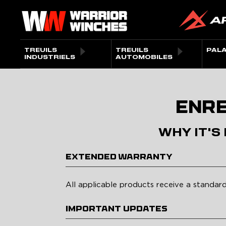
Passer
Warrior
au
Winches
contenu
EU
TREUILS
TREUILS
PAL
INDUSTRIELS
AUTOMOBILES
ENRE
WHY IT'S
EXTENDED WARRANTY
All applicable products receive a standar
IMPORTANT UPDATES