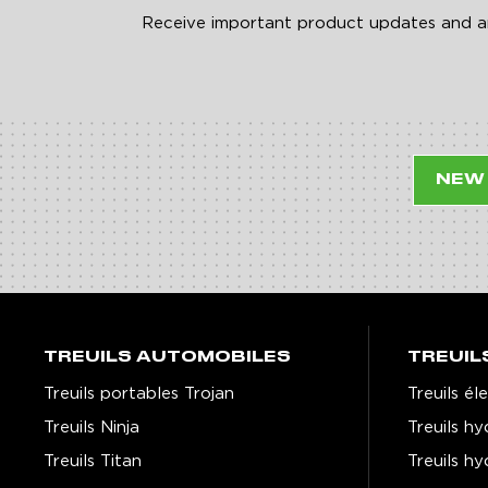
Receive important product updates and any
NEW
TREUILS AUTOMOBILES
TREUIL
Treuils portables Trojan
Treuils é
Treuils Ninja
Treuils h
Treuils Titan
Treuils h