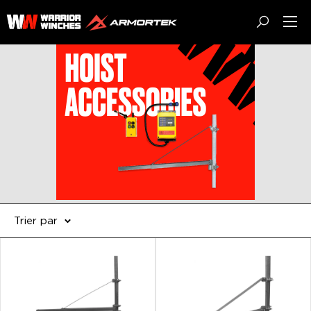
Passer
Warrior
au
Winches
contenu
EU
Trier par