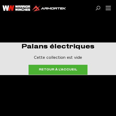
Passer
Warrior
au
Winches
contenu
EU
Palans électriques
Cette collection est vide
RETOUR À L'ACCUEIL