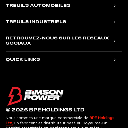
TREUILS AUTOMOBILES
Treuils portables Trojan
TREUILS INDUSTRIELS
Treuils Ninja
Treuils électriques T1000
Treuils Titan
RETROUVEZ-NOUS SUR LES RÉSEAUX
Treuils hydrauliques NH
Treuils furtifs
SOCIAUX
Treuils hydrauliques pour VR
Treuils de samouraï
Facebook
Treuils hydrauliques JR
QUICK LINKS
Treuils Gladiateur
Instagram
Nous contacter
LinkedIn
Enregistrement de la garantie
Informations sur la garantie
Avis de traitement équitable
Politique de confidentialité
© 2026 BPE HOLDINGS LTD
termes et conditions
Nous sommes une marque commerciale de
BPE Holdings
Ltd,
un fabricant et distributeur basé au Royaume-Uni.