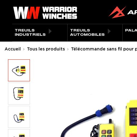
Passer
Warrior
au
Winches
contenu
EU
TREUILS
TREUILS
PAL
INDUSTRIELS
AUTOMOBILES
Accueil
Tous les produits
Télécommande sans fil pour 
Boîtier de récepteur avec prise d'
Commande manuelle