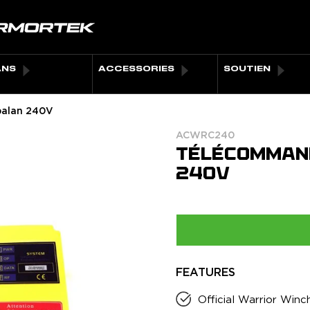
ANS
ACCESSORIES
SOUTIEN
palan 240V
ACWRC240
TÉLÉCOMMAND
240V
FEATURES
air
Official Warrior Winc