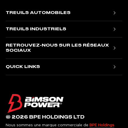
TREUILS AUTOMOBILES
Treuils portables Trojan
TREUILS INDUSTRIELS
Treuils Ninja
Treuils électriques T1000
Treuils Titan
RETROUVEZ-NOUS SUR LES RÉSEAUX
Treuils hydrauliques NH
Treuils furtifs
SOCIAUX
Treuils hydrauliques pour VR
Treuils de samouraï
Facebook
Treuils hydrauliques JR
QUICK LINKS
Treuils Gladiateur
Instagram
Nous contacter
LinkedIn
Enregistrement de la garantie
Informations sur la garantie
Avis de traitement équitable
Politique de confidentialité
© 2026 BPE HOLDINGS LTD
termes et conditions
Nous sommes une marque commerciale de
BPE Holdings