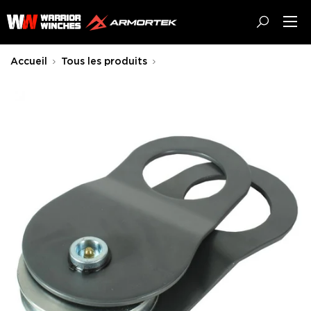
Passer
Warrior
au
Winches
contenu
EU
Accueil
Tous les produits