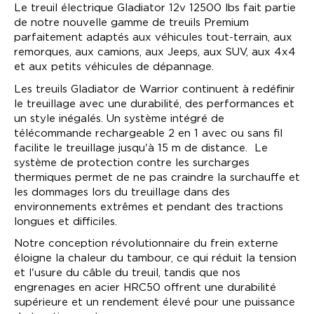
Le treuil électrique Gladiator 12v 12500 lbs fait partie
de notre nouvelle gamme de treuils Premium
parfaitement adaptés aux véhicules tout-terrain, aux
remorques, aux camions, aux Jeeps, aux SUV, aux 4x4
et aux petits véhicules de dépannage.
Les treuils Gladiator de Warrior continuent à redéfinir
le treuillage avec une durabilité, des performances et
un style inégalés. Un système intégré de
télécommande rechargeable 2 en 1 avec ou sans fil
facilite le treuillage jusqu'à 15 m de distance. Le
système de protection contre les surcharges
thermiques permet de ne pas craindre la surchauffe et
les dommages lors du treuillage dans des
environnements extrêmes et pendant des tractions
longues et difficiles.
Notre conception révolutionnaire du frein externe
UGS
12FTA12
éloigne la chaleur du tambour, ce qui réduit la tension
et l'usure du câble du treuil, tandis que nos
EAN
5060966745822
Treuil Gladiator
engrenages en acier HRC50 offrent une durabilité
supérieure et un rendement élevé pour une puissance
TRACTION
Télécommande rechargeable 2en1 (avec ou sans
12500 LIVRES