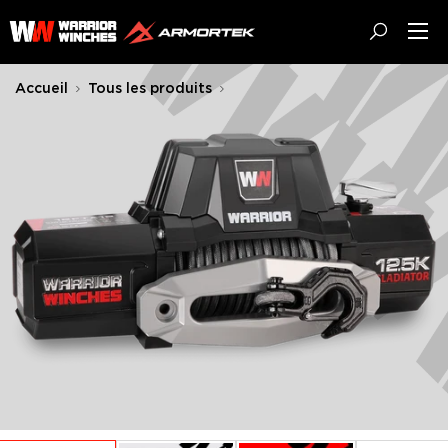
Passer
Warrior
au
Winches
contenu
EU
Accueil
Tous les produits