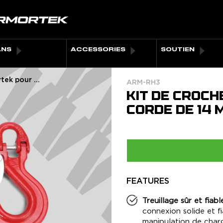
ANS
ACCESSORIES
SOUTIEN
ek pour ...
ARM-RH3
KIT DE CROC
CORDE DE 14 
FEATURES
Treuillage sûr et fiable
Play: Keynote (Google I/O '18
connexion solide et fi
manipulation de charg