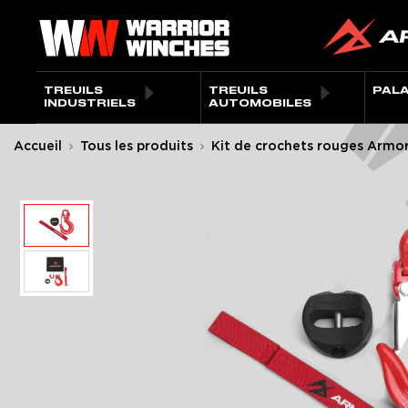
Passer
Warrior
au
Winches
contenu
EU
TREUILS
TREUILS
PAL
INDUSTRIELS
AUTOMOBILES
Crochet
Accueil
Tous les produits
Kit de crochets rouges Armort
VIDEO
Butée de corde
protège-mains