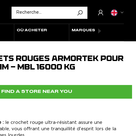
OÙ ACHETER
MARQUES
HETS ROUGES ARMORTEK POUR
MM - MBL 16000 KG
FIND A STORE NEAR YOU
 :
le crochet rouge ultra-résistant assure une
)
able, vous offrant une tranquillité d'esprit lors de la
es lourdes.