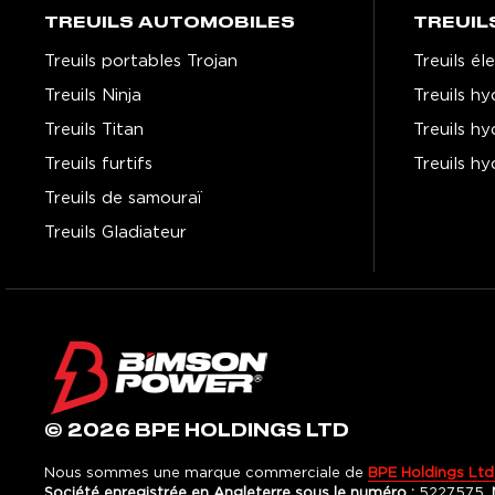
TREUILS AUTOMOBILES
TREUIL
Treuils portables Trojan
Treuils é
Treuils Ninja
Treuils h
Treuils Titan
Treuils h
Treuils furtifs
Treuils hy
Treuils de samouraï
Treuils Gladiateur
© 2026 BPE HOLDINGS LTD
Nous sommes une marque commerciale de
BPE Holdings Ltd
Société enregistrée en Angleterre sous le numéro :
5227575.