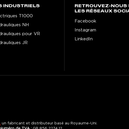
S INDUSTRIELS
RETROUVEZ-NOUS 
LES RÉSEAUX SOCI
lectriques T1000
Facebook
ydrauliques NH
Instagram
ydrauliques pour VR
LinkedIn
drauliques JR
,
un fabricant et distributeur basé au Royaume-Uni.
Numéro de TVA :
GB 856 2274 12