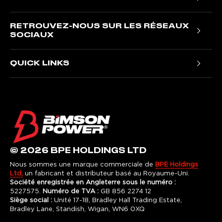
Treuils Ninja
Treuils électriques T1000
Treuils Titan
RETROUVEZ-NOUS SUR LES RÉSEAUX
Treuils hydrauliques NH
Treuils furtifs
SOCIAUX
Treuils hydrauliques pour VR
Treuils de samouraï
Facebook
Treuils hydrauliques JR
QUICK LINKS
Treuils Gladiateur
Instagram
Nous contacter
LinkedIn
Enregistrement de la garantie
Informations sur la garantie
Avis de traitement équitable
Politique de confidentialité
© 2026 BPE HOLDINGS LTD
termes et conditions
Nous sommes une marque commerciale de
BPE Holdings
Ltd,
un fabricant et distributeur basé au Royaume-Uni.
Société enregistrée en Angleterre sous le numéro :
5227575.
Numéro de TVA :
GB 856 2274 12
Siège social :
Unité 17-18, Bradley Hall Trading Estate,
Bradley Lane, Standish, Wigan, WN6 0XQ