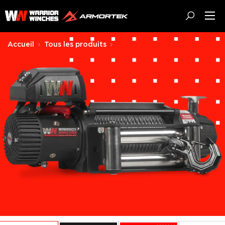
Passer
Warrior
au
Winches
contenu
EU
Accueil
Tous les produits