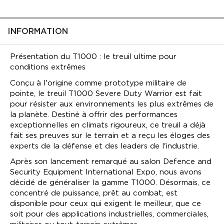
Présentation du T1000 : le treuil ultime pour
conditions extrêmes
Conçu à l'origine comme prototype militaire de
pointe, le treuil T1000 Severe Duty Warrior est fait
pour résister aux environnements les plus extrêmes de
la planète. Destiné à offrir des performances
exceptionnelles en climats rigoureux, ce treuil a déjà
fait ses preuves sur le terrain et a reçu les éloges des
experts de la défense et des leaders de l'industrie.
Après son lancement remarqué au salon Defence and
UGS
T110S12
Security Equipment International Expo, nous avons
EAN
5060423986010
décidé de généraliser la gamme T1000. Désormais, ce
Treuil T1000
concentré de puissance, prêt au combat, est
TRACTION
disponible pour ceux qui exigent le meilleur, que ce
Guide-câble robuste en acier inoxydable
NOMINALE DE LA
10 000 LIVRES
soit pour des applications industrielles, commerciales,
USER MANUAL
DOWNLOAD
LIGNE