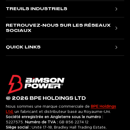
Treuils portables Trojan
TREUILS INDUSTRIELS
Treuils Ninja
Treuils électriques T1000
Treuils Titan
RETROUVEZ-NOUS SUR LES RÉSEAUX
Treuils hydrauliques NH
Treuils furtifs
SOCIAUX
Treuils hydrauliques pour VR
Treuils de samouraï
Facebook
Treuils hydrauliques JR
QUICK LINKS
Treuils Gladiateur
Instagram
Nous contacter
LinkedIn
Enregistrement de la garantie
Informations sur la garantie
Avis de traitement équitable
Politique de confidentialité
© 2026 BPE HOLDINGS LTD
termes et conditions
Nous sommes une marque commerciale de
BPE Holdings
Ltd,
un fabricant et distributeur basé au Royaume-Uni.
Société enregistrée en Angleterre sous le numéro :
5227575.
Numéro de TVA :
GB 856 2274 12
Siège social :
Unité 17-18, Bradley Hall Trading Estate,