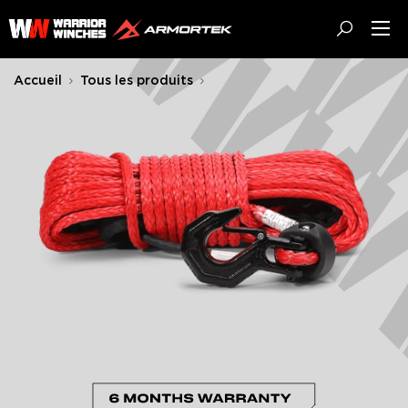
Passer
Warrior
au
Winches
contenu
EU
Accueil
Tous les produits