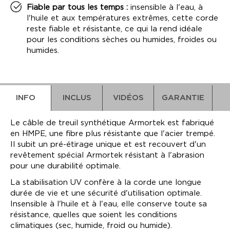
Fiable par tous les temps :
insensible à l'eau, à
l'huile et aux températures extrêmes, cette corde
reste fiable et résistante, ce qui la rend idéale
pour les conditions sèches ou humides, froides ou
humides.
INFO
INCLUS
VIDÉOS
GARANTIE
Le câble de treuil synthétique Armortek est fabriqué
en HMPE, une fibre plus résistante que l'acier trempé.
Il subit un pré-étirage unique et est recouvert d'un
revêtement spécial Armortek résistant à l'abrasion
pour une durabilité optimale.
Corde synthétique Armortek
La stabilisation UV confère à la corde une longue
VIDEO
ARMORTEK WINCH ROPE WARRANTY
durée de vie et une sécurité d'utilisation optimale.
Crochet
Insensible à l'huile et à l'eau, elle conserve toute sa
Butée de corde
résistance, quelles que soient les conditions
By placing an order for our Synthetic Winch Rope
climatiques (sec, humide, froid ou humide).
products, you (“Customer”) agree to the following