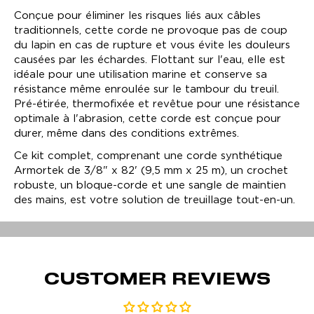
protège-mains
terms and conditions:
Conçue pour éliminer les risques liés aux câbles
traditionnels, cette corde ne provoque pas de coup
ASSUMPTION OF RESPONSIBILITY
du lapin en cas de rupture et vous évite les douleurs
causées par les échardes. Flottant sur l'eau, elle est
Play: Keynote (Google I/O '18
You understand that using a winch rope, especially
idéale pour une utilisation marine et conserve sa
under high-stress applications, requires care and
résistance même enroulée sur le tambour du treuil.
attention. Proper installation and usage in line with
Pré-étirée, thermofixée et revêtue pour une résistance
product instructions are essential to ensure safe
optimale à l'abrasion, cette corde est conçue pour
operation. The winch rope should be inspected
durer, même dans des conditions extrêmes.
regularly for signs of wear or damage, and ropes
exhibiting any fraying, thinning, or other deterioration
Ce kit complet, comprenant une corde synthétique
should not be used.
Armortek de 3/8" x 82' (9,5 mm x 25 m), un crochet
robuste, un bloque-corde et une sangle de maintien
LIMITED WARRANTY
des mains, est votre solution de treuillage tout-en-un.
Our synthetic winch ropes are warranted to be free
from manufacturing defects in material and
workmanship under normal, intended use. This
warranty is applicable only to the original purchaser
CUSTOMER REVIEWS
and is non-transferable:
Standard Synthetic Winch Rope
: 6-month